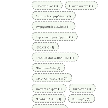
(1)
(1)
Εθελοντισμός
Εικαστικά έργα
(1)
Εικαστικές παρεμβάσεις
(1)
Ενημερωτικές διαλέξεις
(1)
Ευρωπαϊκά προγράμματα
(1)
ΙΣΤΟΛΟΓΙΟ
(1)
ΚΑΝΟΝΙΣΜΟΣ ΛΕΙΤΟΥΡΓΙΑΣ
(1)
Νέα ιστοσελίδα
(1)
ΟΙΚΟΛΟΓΙΚΑ ΣΧΟΛΕΙΑ
(1)
(1)
Οδηγίες edupass
Οικολογία
(1)
(1)
Παλτίδου Γιώτα
Ρατσισμός