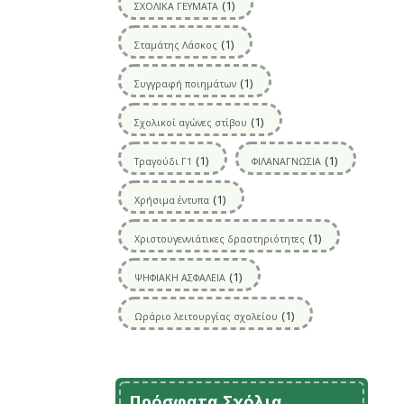
(1)
ΣΧΟΛΙΚΑ ΓΕΥΜΑΤΑ
(1)
Σταμάτης Λάσκος
(1)
Συγγραφή ποιημάτων
(1)
Σχολικοί αγώνες στίβου
(1)
(1)
Τραγούδι Γ1
ΦΙΛΑΝΑΓΝΩΣΙΑ
(1)
Χρήσιμα έντυπα
(1)
Χριστουγεννιάτικες δραστηριότητες
(1)
ΨΗΦΙΑΚΗ ΑΣΦΑΛΕΙΑ
(1)
Ωράριο λειτουργίας σχολείου
Πρόσφατα Σχόλια