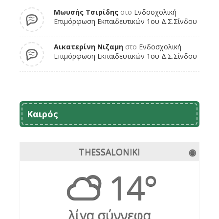
Μωυσής Τσιρίδης
στο
Ενδοσχολική
Επιμόρφωση Εκπαιδευτικών 1ου Δ.Σ.Σίνδου
Αικατερίνη Νιζαμη
στο
Ενδοσχολική
Επιμόρφωση Εκπαιδευτικών 1ου Δ.Σ.Σίνδου
Καιρός
THESSALONIKI
◉
14°
λίγα σύννεφα