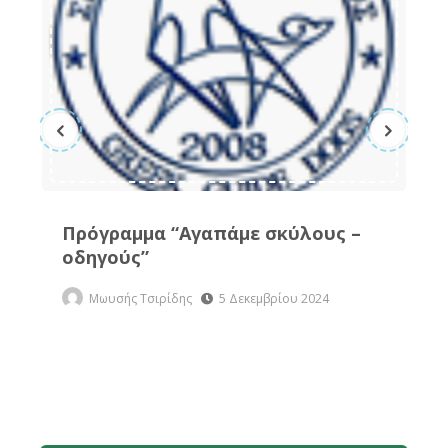
Οδ
μα
ολ
σχ
Πρόγραμμα “Αγαπάμε σκύλους –
οδηγούς”
Μωυσής Τσιρίδης
5 Δεκεμβρίου 2024