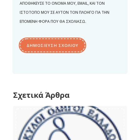
ΑΠΟΘΉΚΕΥΣΕ ΤΟ ΌΝΟΜΆ ΜΟΥ, EMAIL, ΚΑΙ ΤΟΝ
ΙΣΤΌΤΟΠΟ ΜΟΥ ΣΕ ΑΥΤΌΝ ΤΟΝ ΠΛΟΗΓΌ ΓΙΑ ΤΗΝ
ΕΠΌΜΕΝΗ ΦΟΡΆ ΠΟΥ ΘΑ ΣΧΟΛΙΆΣΩ.
Σχετικά Άρθρα
Πρόγραμμα “Αγαπάμε σκύλους – οδηγούς”