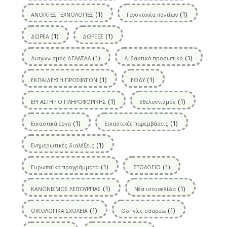
(1)
(1)
ΑΝΟΙΧΤΕΣ ΤΕΧΝΟΛΟΓΙΕΣ
Γενοκτονία ποντίων
(1)
(1)
ΔΩΡΕΑ
ΔΩΡΕΕΣ
(1)
(1)
Διαγωνισμός ΔΕΛΑΣΑΛ
Διδακτικό προσωπικό
(1)
(1)
ΕΚΠΑΙΔΕΥΣΗ ΠΡΟΣΦΥΓΩΝ
ΕΟΔΥ
(1)
(1)
ΕΡΓΑΣΤΗΡΙΟ ΠΛΗΡΟΦΟΡΙΚΗΣ
Εθελοντισμός
(1)
(1)
Εικαστικά έργα
Εικαστικές παρεμβάσεις
(1)
Ενημερωτικές διαλέξεις
(1)
(1)
Ευρωπαϊκά προγράμματα
ΙΣΤΟΛΟΓΙΟ
(1)
(1)
ΚΑΝΟΝΙΣΜΟΣ ΛΕΙΤΟΥΡΓΙΑΣ
Νέα ιστοσελίδα
(1)
(1)
ΟΙΚΟΛΟΓΙΚΑ ΣΧΟΛΕΙΑ
Οδηγίες edupass