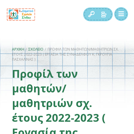
ΑΡΧΙΚΉ
/
ΣΧΟΛΕΊΟ
/
ΠΡΟΦΊΛ ΤΩΝ ΜΑΘΗΤΏΝ/ΜΑΘΗΤΡΙΏΝ ΣΧ.
ΈΤΟΥΣ 2022-2023 ( ΕΡΓΑΣΊΑ ΤΗΣ ΣΥΝΑΔΈΛΦΟΥ Κ. ΓΚΡΟΎΓΙΑ
ΠΑΣΧΑΛΊΝΑΣ )
Προφίλ των
μαθητών/
μαθητριών σχ.
έτους 2022-2023 (
Εργασία της