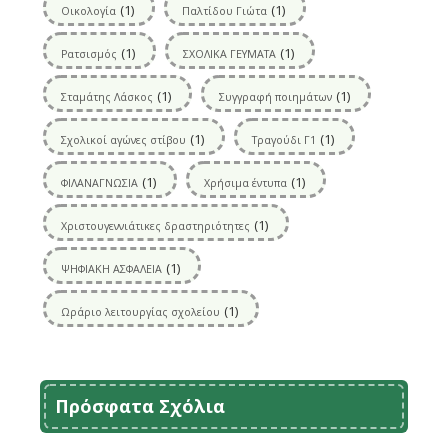
(1)
(1)
Οικολογία
Παλτίδου Γιώτα
(1)
(1)
Ρατσισμός
ΣΧΟΛΙΚΑ ΓΕΥΜΑΤΑ
(1)
(1)
Σταμάτης Λάσκος
Συγγραφή ποιημάτων
(1)
(1)
Σχολικοί αγώνες στίβου
Τραγούδι Γ1
(1)
(1)
ΦΙΛΑΝΑΓΝΩΣΙΑ
Χρήσιμα έντυπα
(1)
Χριστουγεννιάτικες δραστηριότητες
(1)
ΨΗΦΙΑΚΗ ΑΣΦΑΛΕΙΑ
(1)
Ωράριο λειτουργίας σχολείου
Πρόσφατα Σχόλια